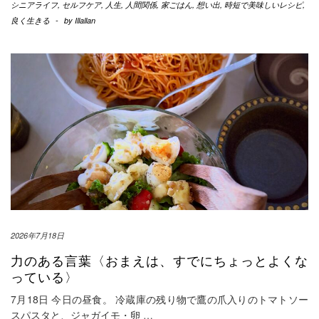
シニアライフ
,
セルフケア
,
人生
,
人間関係
,
家ごはん
,
想い出
,
時短で美味しいレシピ
,
良く生きる
-
by
Illallan
2026年7月18日
力のある言葉〈おまえは、すでにちょっとよくな
っている〉
7月18日 今日の昼食。 冷蔵庫の残り物で鷹の爪入りのトマトソー
スパスタと、ジャガイモ・卵
…