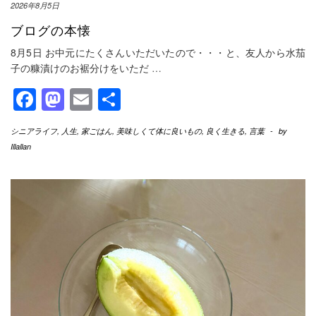
2026年8月5日
ブログの本懐
8月5日 お中元にたくさんいただいたので・・・と、友人から水茄
子の糠漬けのお裾分けをいただ
…
Facebook
Mastodon
Email
共
有
シニアライフ
,
人生
,
家ごはん
,
美味しくて体に良いもの
,
良く生きる
,
言葉
-
by
Illallan