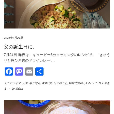
2026年7月24日
父の誕生日に。
7月24日 昨夜は、キューピー3分クッキングのレシピで、「きゅう
りと豚ひき肉のドライカレー
…
Facebook
Mastodon
Email
共
有
シニアライフ
,
人生
,
家ごはん
,
家族
,
愛
,
日々のこと
,
時短で美味しいレシピ
,
良く生き
る
-
by
Illallan