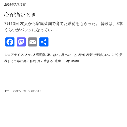
2026年7月13日
心が痛いとき
7月13日 友人から家庭菜園で育てた茗荷をもらった。 普段は、3本
くらいがパックになってい
…
Facebook
Mastodon
Email
共
有
シニアライフ
,
人生
,
人間関係
,
家ごはん
,
日々のこと
,
時代
,
時短で美味しいレシピ
,
美
味しくて体に良いもの
,
良く生きる
,
言葉
-
by
Illallan
PREVIOUS POSTS