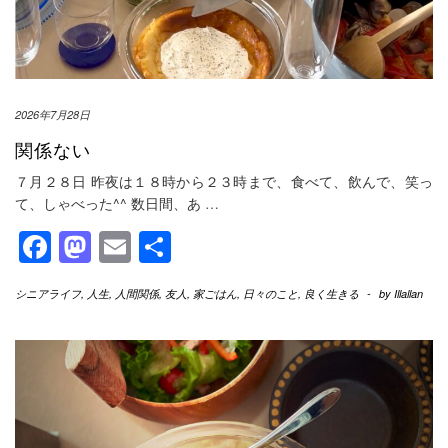
2026年7月28日
関係ない
７月２８日 昨夜は１８時から２３時まで、食べて、飲んで、笑っ
て、しゃべった^^ 数日間、あ
…
Facebook
Mastodon
Email
共
有
シニアライフ
,
人生
,
人間関係
,
友人
,
家ごはん
,
日々のこと
,
良く生きる
-
by
Illallan