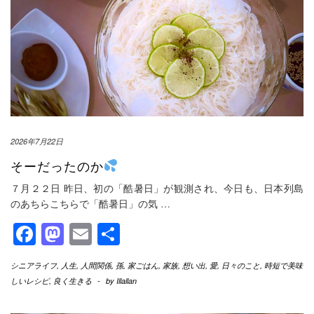
2026年7月22日
そーだったのか
７月２２日 昨日、初の「酷暑日」が観測され、今日も、日本列島
のあちらこちらで「酷暑日」の気
…
Facebook
Mastodon
Email
共
有
シニアライフ
,
人生
,
人間関係
,
孫
,
家ごはん
,
家族
,
想い出
,
愛
,
日々のこと
,
時短で美味
しいレシピ
,
良く生きる
-
by
Illallan