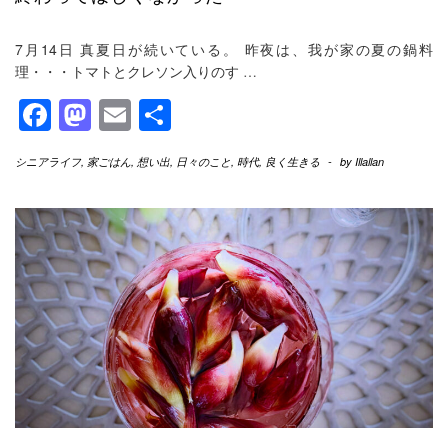
7月14日 真夏日が続いている。 昨夜は、我が家の夏の鍋料
理・・・トマトとクレソン入りのす
…
Facebook
Mastodon
Email
共
有
シニアライフ
,
家ごはん
,
想い出
,
日々のこと
,
時代
,
良く生きる
-
by
Illallan