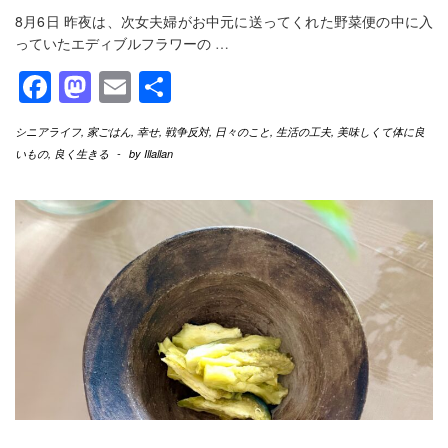
8月6日 昨夜は、次女夫婦がお中元に送ってくれた野菜便の中に入
っていたエディブルフラワーの
…
Facebook
Mastodon
Email
共
有
シニアライフ
,
家ごはん
,
幸せ
,
戦争反対
,
日々のこと
,
生活の工夫
,
美味しくて体に良
いもの
,
良く生きる
-
by
Illallan