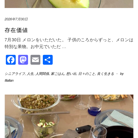
2026年7月30日
存在価値
7月30日 メロンをいただいた。 子供のころからずっと、メロンは
特別な果物。お中元でいただ
…
Facebook
Mastodon
Email
共
有
シニアライフ
,
人生
,
人間関係
,
家ごはん
,
想い出
,
日々のこと
,
良く生きる
-
by
Illallan