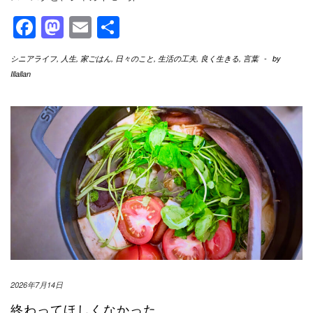
Facebook
Mastodon
Email
共
有
シニアライフ
,
人生
,
家ごはん
,
日々のこと
,
生活の工夫
,
良く生きる
,
言葉
-
by
Illallan
2026年7月14日
終わってほしくなかった