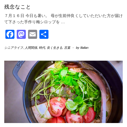
残念なこと
７月１６日 今日も暑い。 母が生前仲良くしていただいた方が届け
て下さった手作り梅シロップを
…
Facebook
Mastodon
Email
共
有
シニアライフ
,
人間関係
,
時代
,
良く生きる
,
言葉
-
by
Illallan