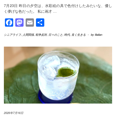
7月23日 昨日の夕空は、水彩絵の具で色付けしたみたいな、優し
く儚げな色だった。 私に画才
…
Facebook
Mastodon
Email
共
有
シニアライフ
,
人間関係
,
戦争反対
,
日々のこと
,
時代
,
良く生きる
-
by
Illallan
2026年7月16日