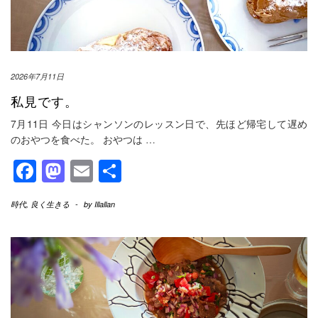
2026年7月11日
私見です。
7月11日 今日はシャンソンのレッスン日で、先ほど帰宅して遅め
のおやつを食べた。 おやつは
…
Facebook
Mastodon
Email
共
有
時代
,
良く生きる
-
by
Illallan