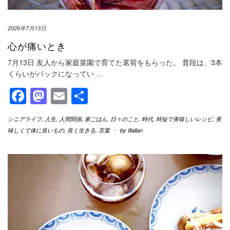
2026年7月13日
心が痛いとき
7月13日 友人から家庭菜園で育てた茗荷をもらった。 普段は、3本
くらいがパックになってい
…
Facebook
Mastodon
Email
共
有
シニアライフ
,
人生
,
人間関係
,
家ごはん
,
日々のこと
,
時代
,
時短で美味しいレシピ
,
美
味しくて体に良いもの
,
良く生きる
,
言葉
-
by
Illallan