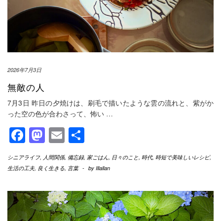
2026年7月3日
無敵の人
7月3日 昨日の夕焼けは、刷毛で描いたような雲の流れと、紫がか
った空の色が合わさって、怖い
…
Facebook
Mastodon
Email
共
有
シニアライフ
,
人間関係
,
備忘録
,
家ごはん
,
日々のこと
,
時代
,
時短で美味しいレシピ
,
生活の工夫
,
良く生きる
,
言葉
-
by
Illallan