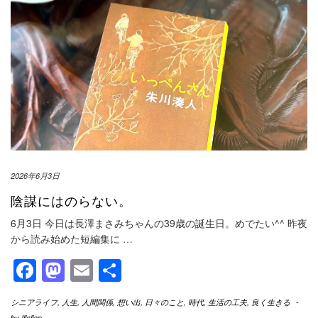
2026年6月3日
陰謀にはのらない。
6月3日 今日は長澤まさみちゃんの39歳の誕生日。めでたい^^ 昨夜
から読み始めた短編集に
…
Facebook
Mastodon
Email
共
有
シニアライフ
,
人生
,
人間関係
,
想い出
,
日々のこと
,
時代
,
生活の工夫
,
良く生きる
-
by
Illallan