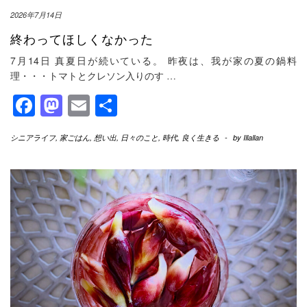
2026年7月14日
終わってほしくなかった
7月14日 真夏日が続いている。 昨夜は、我が家の夏の鍋料
理・・・トマトとクレソン入りのす
…
Facebook
Mastodon
Email
共
有
シニアライフ
,
家ごはん
,
想い出
,
日々のこと
,
時代
,
良く生きる
-
by
Illallan