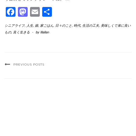
Facebook
Mastodon
Email
共
有
シニアライフ
,
人生
,
娘
,
家ごはん
,
日々のこと
,
時代
,
生活の工夫
,
美味しくて体に良い
もの
,
良く生きる
-
by
Illallan
PREVIOUS POSTS