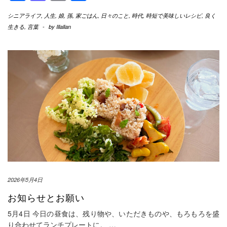
有
シニアライフ
,
人生
,
娘
,
孫
,
家ごはん
,
日々のこと
,
時代
,
時短で美味しいレシピ
,
良く
生きる
,
言葉
-
by
Illallan
2026年5月4日
お知らせとお願い
5月4日 今日の昼食は、残り物や、いただきものや、もろもろを盛
り合わせてランチプレートに。
…