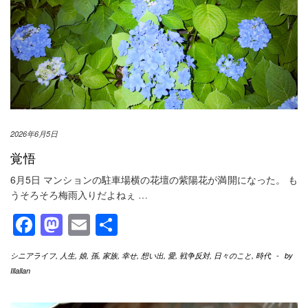
2026年6月5日
覚悟
6月5日 マンションの駐車場横の花壇の紫陽花が満開になった。 も
うそろそろ梅雨入りだよねぇ
…
Facebook
Mastodon
Email
共
有
シニアライフ
,
人生
,
娘
,
孫
,
家族
,
幸せ
,
想い出
,
愛
,
戦争反対
,
日々のこと
,
時代
-
by
Illallan