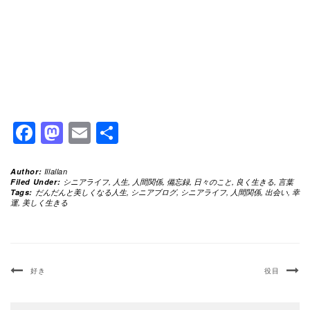
Facebook
Mastodon
Email
共
有
Author:
Illallan
Filed Under:
シニアライフ
,
人生
,
人間関係
,
備忘録
,
日々のこと
,
良く生きる
,
言葉
Tags:
だんだんと美しくなる人生
,
シニアブログ
,
シニアライフ
,
人間関係
,
出会い
,
幸
運
,
美しく生きる
好き
役目