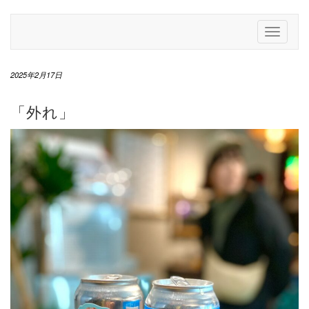
Skip
to
Toggle
content
Navigati
2025年2月17日
「外れ」