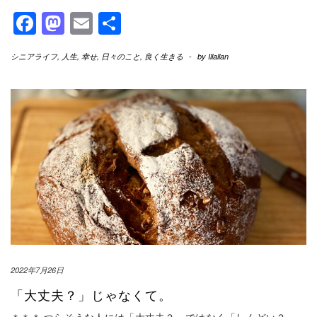
Facebook
Mastodon
Email
共
有
シニアライフ
,
人生
,
幸せ
,
日々のこと
,
良く生きる
-
by
Illallan
2022年7月26日
「大丈夫？」じゃなくて。