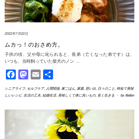
2022年7月22日
ムカっ！のおさめ方。
子供の頃、父や母に叱られると、長弟（亡くなった弟です）は、
いつも、当時飼っていた柴犬のノン
…
Facebook
Mastodon
Email
共
有
シニアライフ
,
セルフケア
,
人間関係
,
家ごはん
,
家庭
,
想い出
,
日々のこと
,
時短で美味
しいレシピ
,
生活の工夫
,
結婚生活
,
美味しくて体に良いもの
,
良く生きる
-
by
Illallan