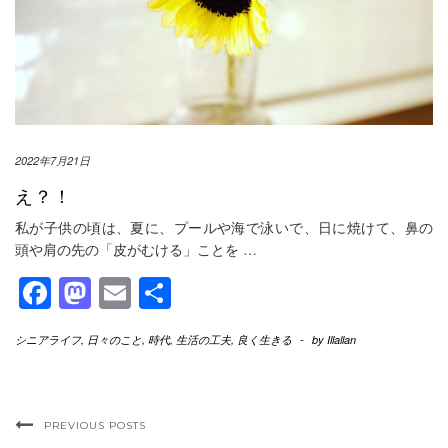
2022年7月21日
え？！
私が子供の頃は、夏に、プールや海で泳いで、日に焼けて、鼻の
頭や肩の先の「皮がむける」ことを
…
Facebook
Mastodon
Email
共
有
シニアライフ
,
日々のこと
,
時代
,
生活の工夫
,
良く生きる
-
by
Illallan
PREVIOUS POSTS