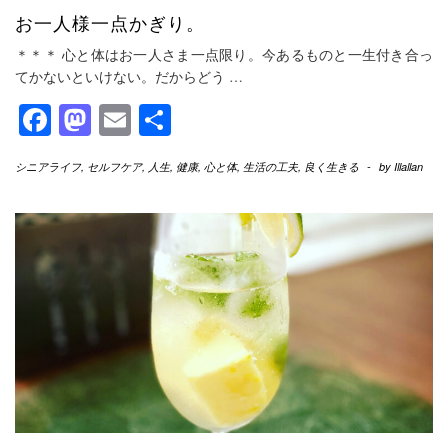
お一人様一点かぎり。
＊＊＊ 心と体はお一人さま一点限り。今あるものと一生付き合っ
てかないといけない。だからどう
…
Facebook
Mastodon
Email
共
有
シニアライフ
,
セルフケア
,
人生
,
健康
,
心と体
,
生活の工夫
,
良く生きる
-
by
Illallan