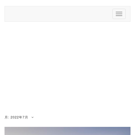
Skip
to
Toggle
content
Navigati
月:
2022年7月