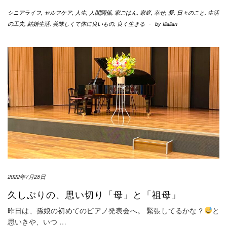
有
シニアライフ
,
セルフケア
,
人生
,
人間関係
,
家ごはん
,
家庭
,
幸せ
,
愛
,
日々のこと
,
生活
の工夫
,
結婚生活
,
美味しくて体に良いもの
,
良く生きる
-
by
Illallan
2022年7月28日
久しぶりの、思い切り「母」と「祖母」
昨日は、孫娘の初めてのピアノ発表会へ。 緊張してるかな？
と
思いきや、いつ
…