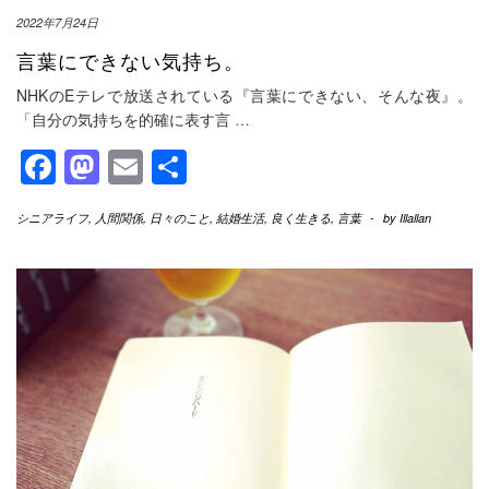
2022年7月24日
言葉にできない気持ち。
NHKのEテレで放送されている『言葉にできない、そんな夜』。
「自分の気持ちを的確に表す言
…
Facebook
Mastodon
Email
共
有
シニアライフ
,
人間関係
,
日々のこと
,
結婚生活
,
良く生きる
,
言葉
-
by
Illallan