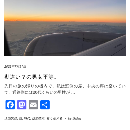
2022年7月31日
勘違い？の男女平等。
先日の旅の帰りの機内で、私は窓側の席、中央の席は空いてい
て、通路側には20代くらいの男性が
…
Facebook
Mastodon
Email
共
有
人間関係
,
旅
,
時代
,
結婚生活
,
良く生きる
-
by
Illallan