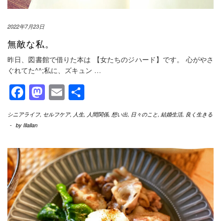
2022年7月23日
無敵な私。
昨日、図書館で借りた本は 【女たちのジハード】です。 心がやさ
ぐれてた^^;私に、ズキュン
…
Facebook
Mastodon
Email
共
有
シニアライフ
,
セルフケア
,
人生
,
人間関係
,
想い出
,
日々のこと
,
結婚生活
,
良く生きる
-
by
Illallan