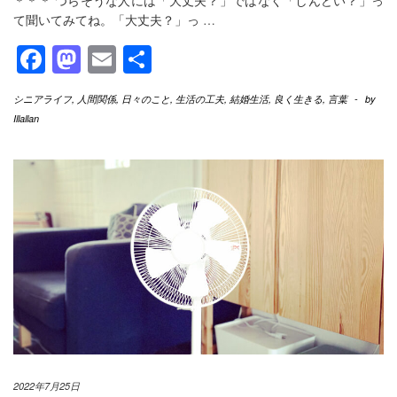
＊＊＊ つらそうな人には「大丈夫？」ではなく「しんどい？」っ
て聞いてみてね。「大丈夫？」っ
…
Facebook
Mastodon
Email
共
有
シニアライフ
,
人間関係
,
日々のこと
,
生活の工夫
,
結婚生活
,
良く生きる
,
言葉
-
by
Illallan
2022年7月25日