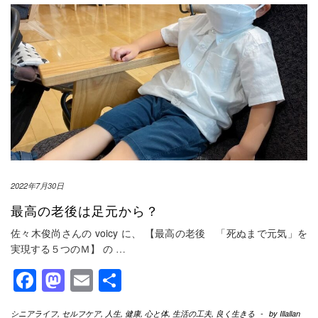
2022年7月30日
最高の老後は足元から？
佐々木俊尚さんの voicy に、 【最高の老後 「死ぬまで元気」を
実現する５つのＭ】 の
…
Facebook
Mastodon
Email
共
有
シニアライフ
,
セルフケア
,
人生
,
健康
,
心と体
,
生活の工夫
,
良く生きる
-
by
Illallan