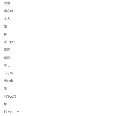
健康
備忘録
友人
娘
孫
家ごはん
家庭
家族
幸せ
心と体
想い出
愛
戦争反対
旅
日々のこと