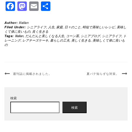
Facebook
Mastodon
Email
共
有
Author:
Illallan
Filed Under:
シニアライフ
,
人生
,
家庭
,
日々のこと
,
時短で美味しいレシピ
,
美味し
くて体に良いもの
,
良く生きる
Tags:
Illallan
,
だんだんと美しくなる人生
,
コーン茶
,
シニアブログ
,
シニアライフ
,
ト
レーニング
,
レアチーズケーキ
,
暮らしの工夫
,
美しく生きる
,
美味しくて体に良いも
の
週刊誌に掲載されました。
夏バテ知らずな対策。
検索
検索