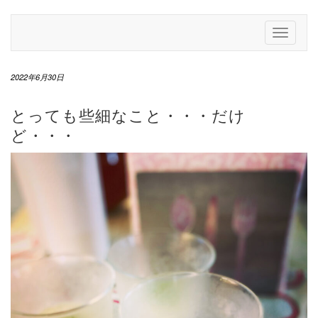
Skip
to
Toggle
content
Navigati
2022年6月30日
とっても些細なこと・・・だけ
ど・・・