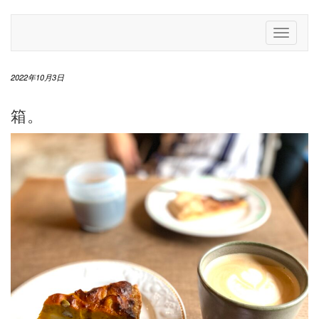
Skip
to
Toggle
content
Navigati
2022年10月3日
箱。