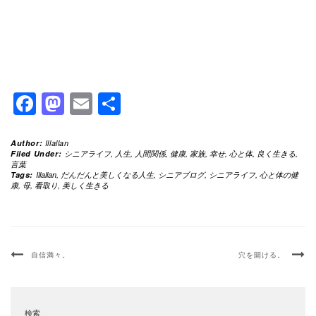
Facebook
Mastodon
Email
共
有
Author:
Illallan
Filed Under:
シニアライフ
,
人生
,
人間関係
,
健康
,
家族
,
幸せ
,
心と体
,
良く生きる
,
言葉
Tags:
Illallan
,
だんだんと美しくなる人生
,
シニアブログ
,
シニアライフ
,
心と体の健
康
,
母
,
看取り
,
美しく生きる
自信満々。
穴を開ける。
検索