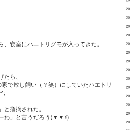
2
2
2
2
ら、寝室にハエトリグモが入ってきた。
2
2
2
2
げたら、
2
の家で放し飼い（？笑）にしていたハエトリ
2
;
2
2
」と指摘された。
2
わ」と言うだろう(▼▼ﾒ)
2