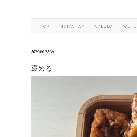
Skip
to
content
TOP
INSTAGRAM
AMEBLO
YOUTU
2024年6月24日
褒める。