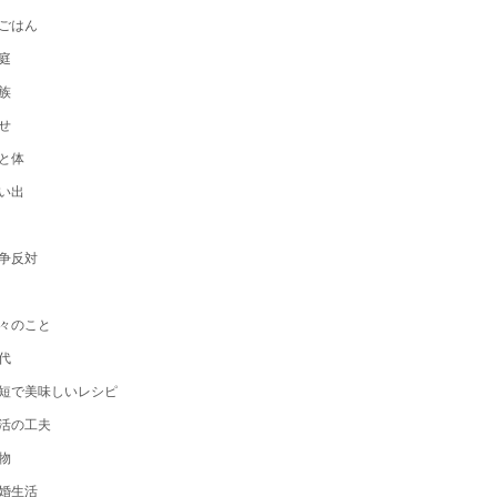
ごはん
庭
族
せ
と体
い出
争反対
々のこと
代
短で美味しいレシピ
活の工夫
物
婚生活