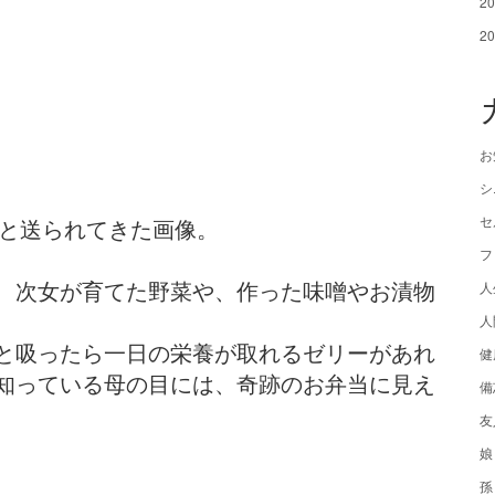
2
2
お
シ
セ
」と送られてきた画像。
フ
、次女が育てた野菜や、作った味噌やお漬物
人
人
と吸ったら一日の栄養が取れるゼリーがあれ
健
知っている母の目には、奇跡のお弁当に見え
備
友
娘
孫