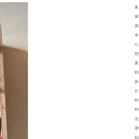
家
家
家
幸
心
想
愛
戦
旅
日
時
時
生
着
結