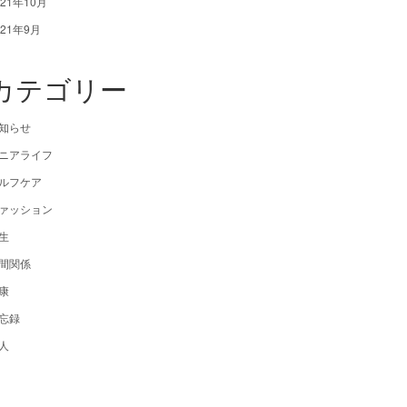
021年10月
021年9月
カテゴリー
知らせ
ニアライフ
ルフケア
ァッション
生
間関係
康
忘録
人