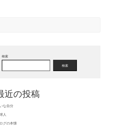
検索
検索
最近の投稿
いな自分
球人
ログの本懐