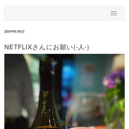
Skip
to
Toggle
content
Navigati
2024年6月6日
NETFLIXさんにお願い(-人-)