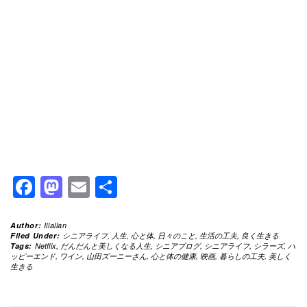
Facebook
Mastodon
Email
共
有
Author:
Illallan
Filed Under:
シニアライフ
,
人生
,
心と体
,
日々のこと
,
生活の工夫
,
良く生きる
Tags:
Netflix
,
だんだんと美しくなる人生
,
シニアブログ
,
シニアライフ
,
シラーズ
,
ハ
ッピーエンド
,
ワイン
,
山田ズーニーさん
,
心と体の健康
,
映画
,
暮らしの工夫
,
美しく
生きる