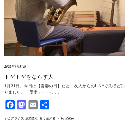
2022年1月31日
トゲトゲをならす人。
1月31日。今日は【愛妻の日】だと、友人からのLINEで先ほど知
りました。 「愛妻」・・っ
…
Facebook
Mastodon
Email
共
有
シニアライフ
,
結婚生活
,
良く生きる
-
by
Illallan