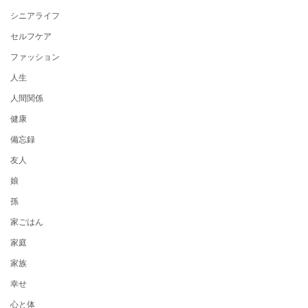
シニアライフ
セルフケア
ファッション
人生
人間関係
健康
備忘録
友人
娘
孫
家ごはん
家庭
家族
幸せ
心と体