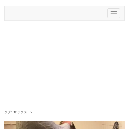
Skip
to
Toggle
content
Navigati
タグ:
サックス