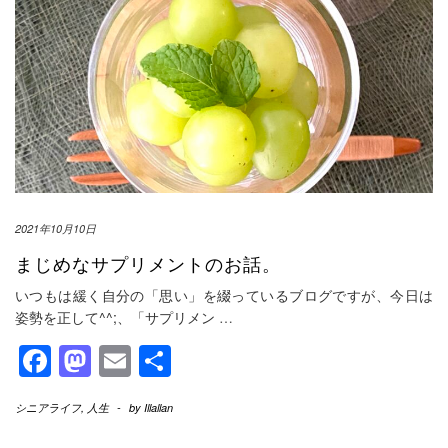
2021年10月10日
まじめなサプリメントのお話。
いつもは緩く自分の「思い」を綴っているブログですが、今日は
姿勢を正して^^;、「サプリメン
…
Facebook
Mastodon
Email
共
有
シニアライフ
,
人生
-
by
Illallan