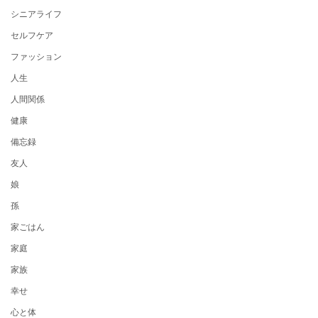
シニアライフ
セルフケア
ファッション
人生
人間関係
健康
備忘録
友人
娘
孫
家ごはん
家庭
家族
幸せ
心と体