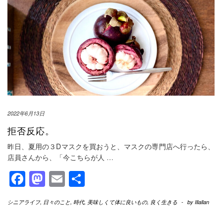
2022年6月13日
拒否反応。
昨日、夏用の３Dマスクを買おうと、マスクの専門店へ行ったら、
店員さんから、「今こちらが人
…
Facebook
Mastodon
Email
共
有
シニアライフ
,
日々のこと
,
時代
,
美味しくて体に良いもの
,
良く生きる
-
by
Illallan