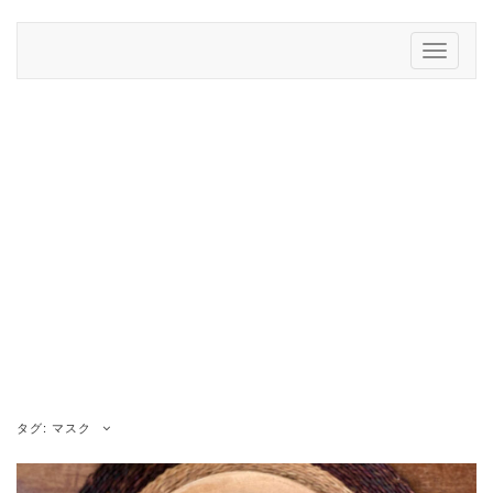
Skip
to
Toggle
content
Navigati
タグ:
マスク