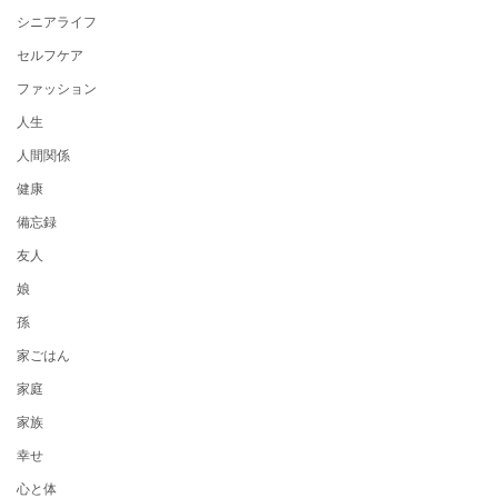
シニアライフ
セルフケア
ファッション
人生
人間関係
健康
備忘録
友人
娘
孫
家ごはん
家庭
家族
幸せ
心と体