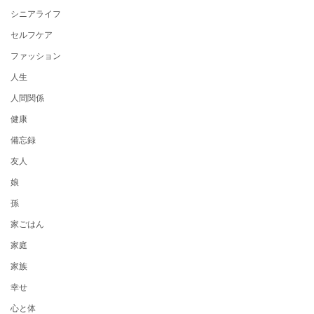
シニアライフ
セルフケア
ファッション
人生
人間関係
健康
備忘録
友人
娘
孫
家ごはん
家庭
家族
幸せ
心と体