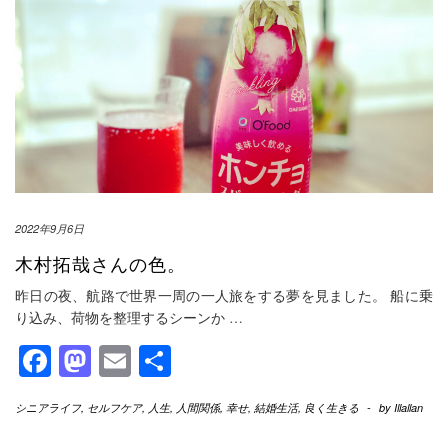
2022年9月6日
木村拓哉さんの色。
昨日の夜、航路で世界一周の一人旅をする夢を見ました。 船に乗
り込み、荷物を整理するシーンか
…
Facebook
Mastodon
Email
共
有
シニアライフ
,
セルフケア
,
人生
,
人間関係
,
幸せ
,
結婚生活
,
良く生きる
-
by
Illallan