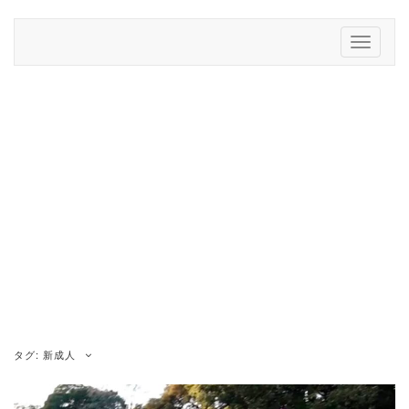
Skip
to
Toggle
content
Navigati
タグ:
新成人