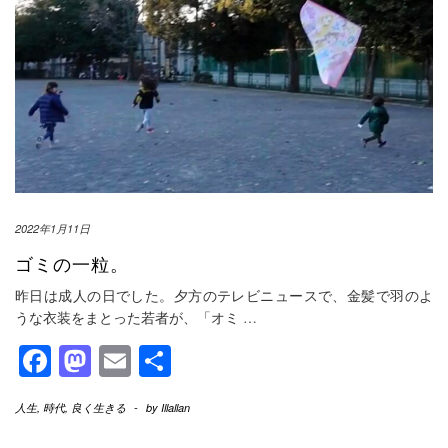
2022年1月11日
ゴミの一粒。
昨日は成人の日でした。夕方のテレビニュースで、金髪で羽のよ
うな衣装をまとった若者が、「オミ
…
Facebook
Mastodon
Email
共
有
人生
,
時代
,
良く生きる
-
by
Illallan