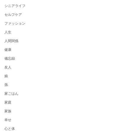
シニアライフ
セルフケア
ファッション
人生
人間関係
健康
備忘録
友人
娘
孫
家ごはん
家庭
家族
幸せ
心と体