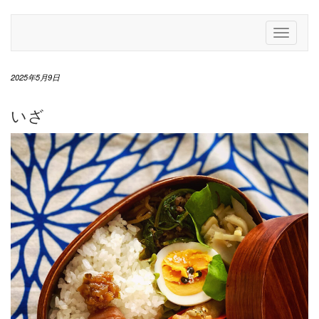
Skip
to
Toggle
content
Navigati
2025年5月9日
いざ