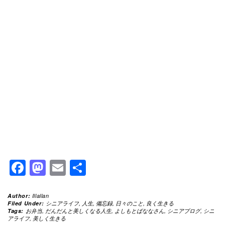
Facebook
Mastodon
Email
共
有
Author:
Illallan
Filed Under:
シニアライフ
,
人生
,
備忘録
,
日々のこと
,
良く生きる
Tags:
お弁当
,
だんだんと美しくなる人生
,
よしもとばななさん
,
シニアブログ
,
シニ
アライフ
,
美しく生きる