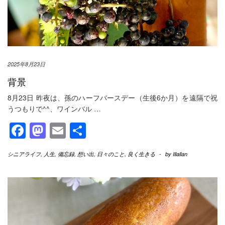
2025年8月23日
背景
8月23日 昨夜は、孫のハーフバースデー（生後6か月）を遠隔で祝
うつもりで^^、ワインバル
…
Facebook
Mastodon
Email
共
有
シニアライフ
,
人生
,
備忘録
,
想い出
,
日々のこと
,
良く生きる
-
by
Illallan