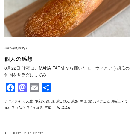
2025年8月22日
個人の感想
8月22日 昨夜は、MANA FARM から届いたモーウィという胡瓜の
仲間をサラダにしてみ
…
Facebook
Mastodon
Email
共
有
シニアライフ
,
人生
,
備忘録
,
娘
,
孫
,
家ごはん
,
家族
,
幸せ
,
愛
,
日々のこと
,
美味しくて
体に良いもの
,
良く生きる
,
言葉
-
by
Illallan
PREVIOUS POSTS