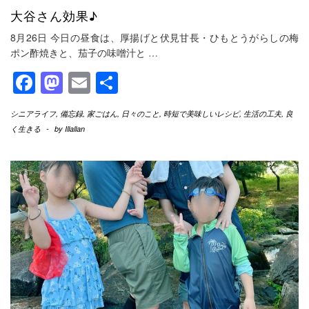
大谷さん効果♪
8月26日 今日の昼食は、厚揚げと伏見甘長・ひもとうがらしの梅
ポン酢焼きと、茄子の味噌汁と
…
Facebook
Mastodon
Email
共
有
シニアライフ
,
備忘録
,
家ごはん
,
日々のこと
,
時短で美味しいレシピ
,
生活の工夫
,
良
く生きる
-
by
Illallan