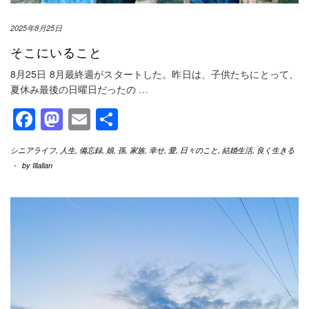
2025年8月25日
そこにいること
8月25日 8月最終週がスタートした。昨日は、子供たちにとって、
夏休み最後の日曜日だったの
…
Facebook
Mastodon
Email
共
有
シニアライフ
,
人生
,
備忘録
,
娘
,
孫
,
家族
,
幸せ
,
愛
,
日々のこと
,
結婚生活
,
良く生きる
-
by
Illallan