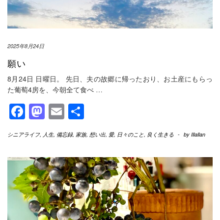
2025年8月24日
願い
8月24日 日曜日。 先日、夫の故郷に帰ったおり、お土産にもらっ
た葡萄4房を、今朝全て食べ
…
Facebook
Mastodon
Email
共
有
シニアライフ
,
人生
,
備忘録
,
家族
,
想い出
,
愛
,
日々のこと
,
良く生きる
-
by
Illallan