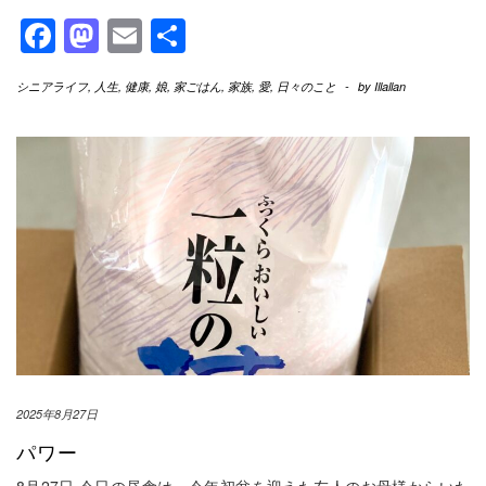
Facebook
Mastodon
Email
共
有
シニアライフ
,
人生
,
健康
,
娘
,
家ごはん
,
家族
,
愛
,
日々のこと
-
by
Illallan
2025年8月27日
パワー