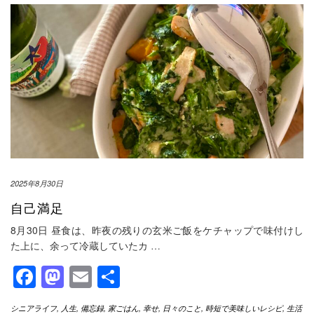
2025年8月30日
自己満足
8月30日 昼食は、昨夜の残りの玄米ご飯をケチャップで味付けし
た上に、余って冷蔵していたカ
…
Facebook
Mastodon
Email
共
有
シニアライフ
,
人生
,
備忘録
,
家ごはん
,
幸せ
,
日々のこと
,
時短で美味しいレシピ
,
生活