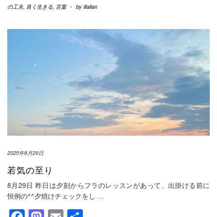
の工夫
,
良く生きる
,
言葉
-
by
Illallan
2025年8月29日
若気の至り
8月29日 昨日は夕刻からフラのレッスンがあって、出掛ける前に
恒例の^^夕焼けチェックをし
…
Facebook
Mastodon
Email
共