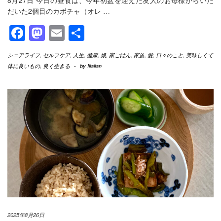
8月27日 今日の昼食は、今年初盆を迎えた友人のお母様からいた
だいた2個目のカボチャ（オレ
…
Facebook
Mastodon
Email
共
有
シニアライフ
,
セルフケア
,
人生
,
健康
,
娘
,
家ごはん
,
家族
,
愛
,
日々のこと
,
美味しくて
体に良いもの
,
良く生きる
-
by
Illallan
2025年8月26日