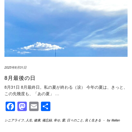
2025年8月31日
8月最後の日
8月31日 8月最終日。私の夏が終わる（涙） 今年の夏は、きっと、
この先幾度も、「あの夏」
…
Facebook
Mastodon
Email
共
有
シニアライフ
,
人生
,
健康
,
備忘録
,
幸せ
,
愛
,
日々のこと
,
良く生きる
-
by
Illallan