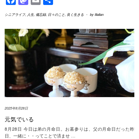
有
シニアライフ
,
人生
,
備忘録
,
日々のこと
,
良く生きる
-
by
Illallan
2025年8月28日
元気でいる
8月28日 今日は弟の月命日。お墓参りは、父の月命日だった昨
日、一緒に・・ってことで済ませ
…