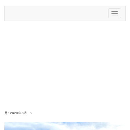
Skip
to
Toggle
content
Navigati
月:
2025年8月