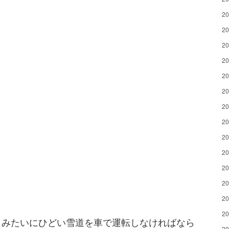
2
2
2
2
2
2
2
2
2
2
2
2
2
2
うみたいにひどい雪道を車で運転しなければなら
2