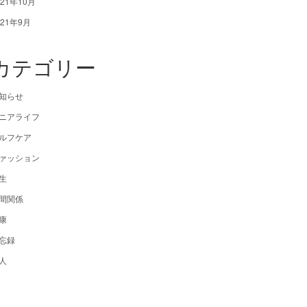
021年10月
021年9月
カテゴリー
知らせ
ニアライフ
ルフケア
ァッション
生
間関係
康
忘録
人