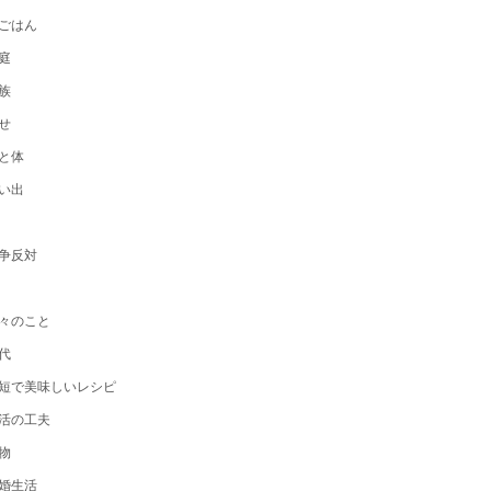
ごはん
庭
族
せ
と体
い出
争反対
々のこと
代
短で美味しいレシピ
活の工夫
物
婚生活