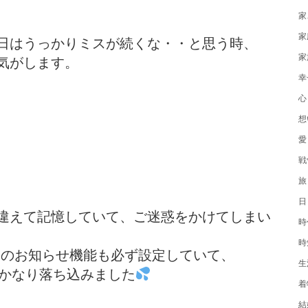
家
家
日はうっかりミスが続くな・・と思う時、
家
気がします。
幸
心
想
愛
戦
旅
日
違えて記憶していて、ご迷惑をかけてしまい
時
時
e のお知らせ機能も必ず設定していて、
生
かなり落ち込みました
着
結