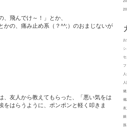
2
2
の、飛んでけ～！」とか、
かの、痛み止め系（？^^;）のおまじないが
お
シ
セ
フ
人
人
健
は、友人から教えてもらった、「悪い気をは
備
埃をはらうように、ポンポンと軽く叩きま
友
娘
孫