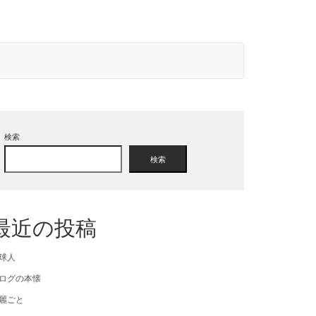
検索
検索
最近の投稿
球人
ログの本懐
麗ごと