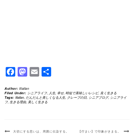
Facebook
Mastodon
Email
共
有
Author:
Illallan
Filed Under:
シニアライフ
,
人生
,
幸せ
,
時短で美味しいレシピ
,
良く生きる
Tags:
Illallan
,
だんだんと美しくなる人生
,
クレープの日
,
シニアブログ
,
シニアライ
フ
,
生きる理由
,
美しく生きる
大切にする思いは、周囲に伝染する。
【佇まい】で印象がきまる。