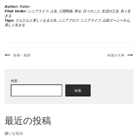
Author:
Illallan
Filed Under:
シニアライフ
,
人生
,
人間関係
,
幸せ
,
日々のこと
,
生活の工夫
,
良く生
きる
Tags:
だんだんと美しくなる人生
,
シニアブログ
,
シニアライフ
,
山田ズーニーさん
,
美しく生きる
順番・順調
刺激が大事
検索
検索
最近の投稿
嫌いな自分