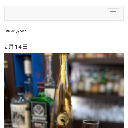
Skip
to
Toggle
content
Navigati
2026年2月14日
2月14日