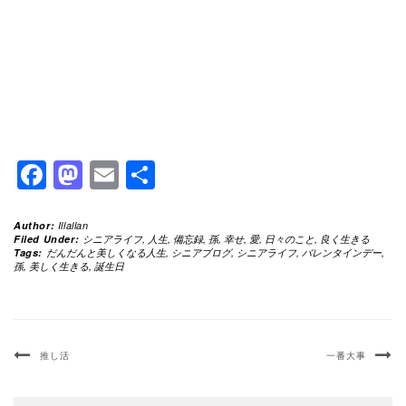
Facebook
Mastodon
Email
共
有
Author:
Illallan
Filed Under:
シニアライフ
,
人生
,
備忘録
,
孫
,
幸せ
,
愛
,
日々のこと
,
良く生きる
Tags:
だんだんと美しくなる人生
,
シニアブログ
,
シニアライフ
,
バレンタインデー
,
孫
,
美しく生きる
,
誕生日
推し活
一番大事