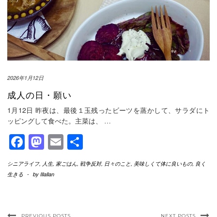
2026年1月12日
成人の日・願い
1月12日 昨夜は、最後１玉残ったビーツを蒸かして、サラダにト
ッピングして食べた。主菜は、
…
Facebook
Mastodon
Email
共
有
シニアライフ
,
人生
,
家ごはん
,
戦争反対
,
日々のこと
,
美味しくて体に良いもの
,
良く
生きる
-
by
Illallan
PREVIOUS POSTS
NEXT POSTS