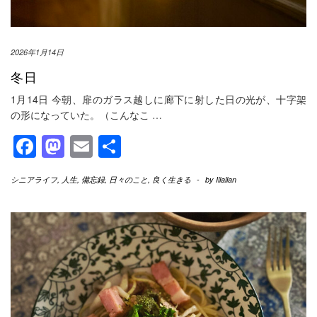
2026年1月14日
冬日
1月14日 今朝、扉のガラス越しに廊下に射した日の光が、十字架
の形になっていた。（こんなこ
…
Facebook
Mastodon
Email
共
有
シニアライフ
,
人生
,
備忘録
,
日々のこと
,
良く生きる
-
by
Illallan