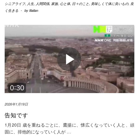
シニアライフ
,
人生
,
人間関係
,
家族
,
心と体
,
日々のこと
,
美味しくて体に良いもの
,
良
く生きる
-
by
Illallan
2026年1月19日
告知です
1月20日 歳を重ねるごとに、鷹揚に、懐広くなっていく人と、頑
固に、排他的になっていく人が
…