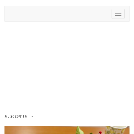
Skip
to
Toggle
content
Navigati
月:
2026年1月