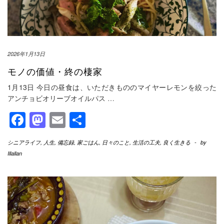
2026年1月13日
モノの価値・終の棲家
1月13日 今日の昼食は、いただきもののマイヤーレモンを絞った
アンチョビオリーブオイルパス
…
Facebook
Mastodon
Email
共
有
シニアライフ
,
人生
,
備忘録
,
家ごはん
,
日々のこと
,
生活の工夫
,
良く生きる
-
by
Illallan