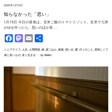
2026年1月15日
知らなかった「思い」
1月15日 今日の昼食は、玄米ご飯のトマトリゾット。玄米で七草
がゆを作ったら、思いのほか美
…
Facebook
Mastodon
Email
共
有
シニアライフ
,
人生
,
人間関係
,
娘
,
家ごはん
,
家族
,
想い出
,
愛
,
日々のこと
,
美味しくて
体に良いもの
,
良く生きる
-
by
Illallan