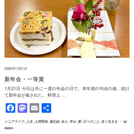
2026年1月21日
新年会・一等賞
1月21日 今日は月に一度の句会の日で、本年初の句会の後、続け
て新年会が催された。 料理上
…
Facebook
Mastodon
Email
共
有
シニアライフ
,
人生
,
人間関係
,
備忘録
,
友人
,
幸せ
,
愛
,
日々のこと
,
良く生きる
-
by
Illallan