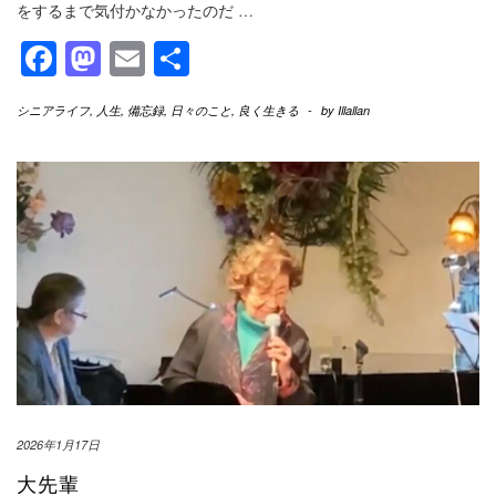
をするまで気付かなかったのだ
…
Facebook
Mastodon
Email
共
有
シニアライフ
,
人生
,
備忘録
,
日々のこと
,
良く生きる
-
by
Illallan
2026年1月17日
大先輩