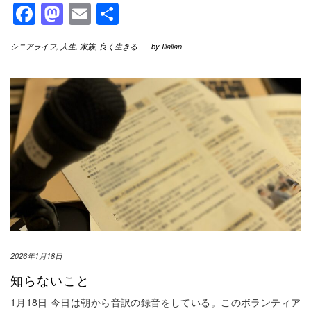
Facebook
Mastodon
Email
共
有
シニアライフ
,
人生
,
家族
,
良く生きる
-
by
Illallan
2026年1月18日
知らないこと
1月18日 今日は朝から音訳の録音をしている。このボランティア