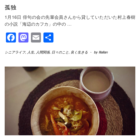
孤独
1月16日 俳句の会の先輩会員さんから貸していただいた村上春樹
の小説「海辺のカフカ」の中の
…
Facebook
Mastodon
Email
共
有
シニアライフ
,
人生
,
人間関係
,
日々のこと
,
良く生きる
-
by
Illallan