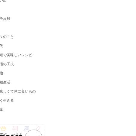
争反対
々のこと
代
短で美味しいレシピ
活の工夫
物
婚生活
味しくて体に良いもの
く生きる
葉