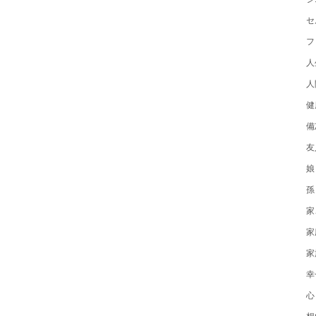
セ
フ
人
人
健
備
友
娘
孫
家
家
家
幸
心
想