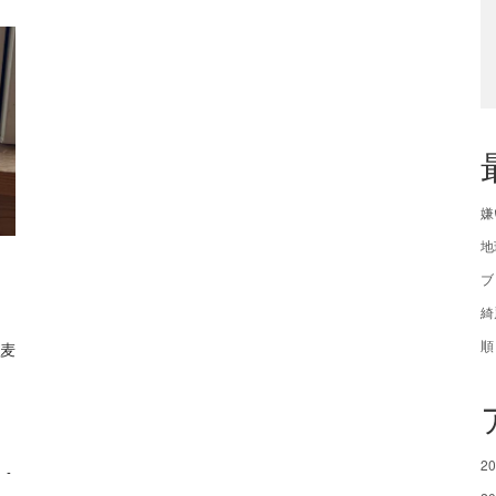
嫌
地
ブ
綺
順
蕎麦
2
-