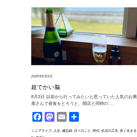
2025年8月3日
超でかい脳
8月3日 以前から行ってみたいと思っていた人気のお
屋さんで昼食をとろうと、開店と同時の
…
Facebook
Mastodon
Email
共
有
シニアライフ
,
人生
,
備忘録
,
日々のこと
,
時代
,
生活の工夫
,
良く生きる