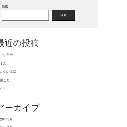
検索
検索
最近の投稿
いな自分
球人
ログの本懐
麗ごと
ぐり
アーカイブ
026年8月