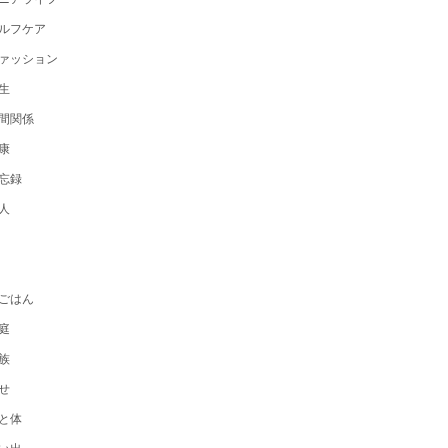
ルフケア
ァッション
生
間関係
康
忘録
人
ごはん
庭
族
せ
と体
い出