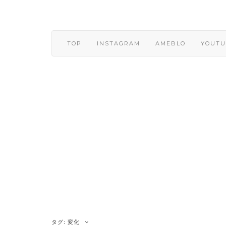
Skip
to
content
TOP
INSTAGRAM
AMEBLO
YOUTU
タグ:
変化