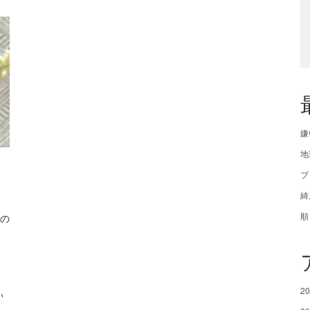
嫌
地
ブ
綺
順
の
2
い