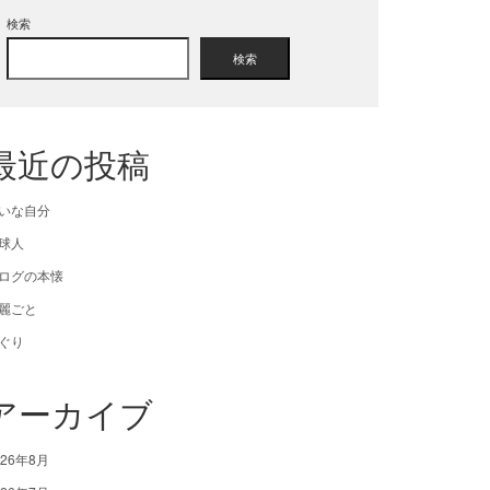
検索
検索
最近の投稿
いな自分
球人
ログの本懐
麗ごと
ぐり
アーカイブ
026年8月