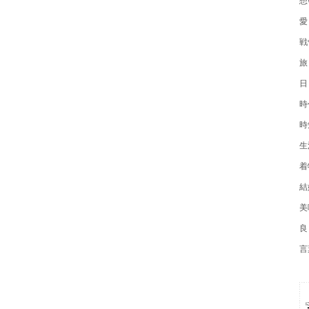
愛
戦
旅
日
時
時
生
着
結
美
良
言