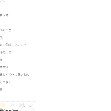
争反対
々のこと
代
短で美味しいレシピ
活の工夫
物
婚生活
味しくて体に良いもの
く生きる
葉