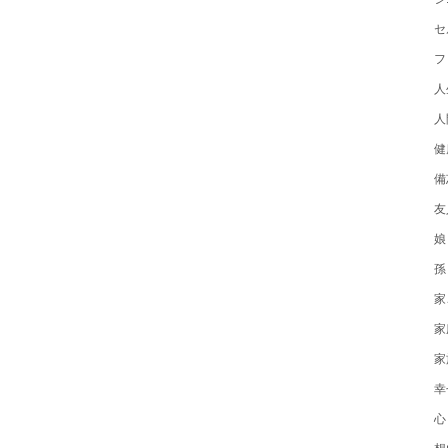
セ
フ
人
人
健
備
友
娘
孫
家
家
家
幸
心
想