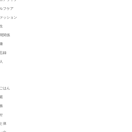
ルフケア
ァッション
生
間関係
康
忘録
人
ごはん
庭
族
せ
と体
い出