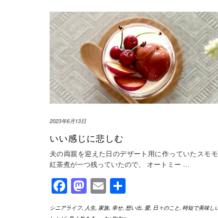
2023年6月13日
いい感じに悲しむ
夫の両親を迎えた日のデザート用に作っていたスモモ
紅茶煮が一つ残っていたので、 オートミー
…
Facebook
Mastodon
Email
共
有
シニアライフ
,
人生
,
家族
,
幸せ
,
想い出
,
愛
,
日々のこと
,
時短で美味し