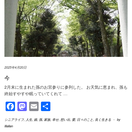
2025年4月20日
今
2月末に生まれた孫のお宮参りに参列した。 お天気に恵まれ、孫も
終始すやすや眠っていてくれて
…
Facebook
Mastodon
Email
共
有
シニアライフ
,
人生
,
娘
,
孫
,
家族
,
幸せ
,
想い出
,
愛
,
日々のこと
,
良く生きる
-
by
Illallan