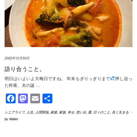
2022年12月30日
語り合うこと。
明日はいよいよ大晦日ですね。 年末もぎりっぎりまで
押し迫っ
た昨夜、夫の誕
…
Facebook
Mastodon
Email
共
有
シニアライフ
,
人生
,
人間関係
,
家庭
,
家族
,
幸せ
,
想い出
,
愛
,
日々のこと
,
良く生きる
-
by
Illallan