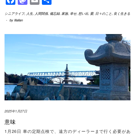
有
シニアライフ
,
人生
,
人間関係
,
備忘録
,
家族
,
幸せ
,
想い出
,
愛
,
日々のこと
,
良く生きる
-
by
Illallan
2025年1月27日
意味
1月26日 車の定期点検で、遠方のディーラーまで行く必要があ