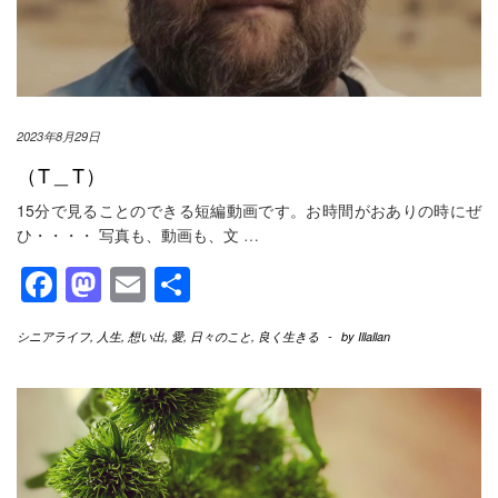
2023年8月29日
（T＿T）
15分で見ることのできる短編動画です。お時間がおありの時にぜ
ひ・・・・ 写真も、動画も、文
…
Facebook
Mastodon
Email
共
有
シニアライフ
,
人生
,
想い出
,
愛
,
日々のこと
,
良く生きる
-
by
Illallan