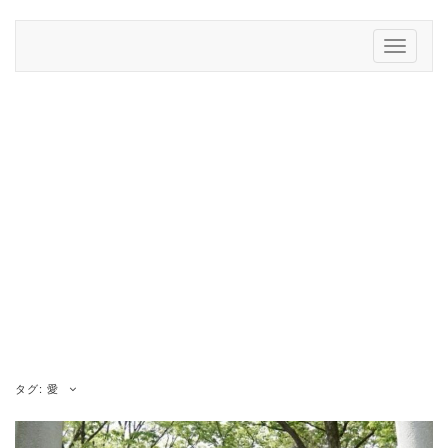
Skip
to
Toggle
content
Navigati
タグ:
愛