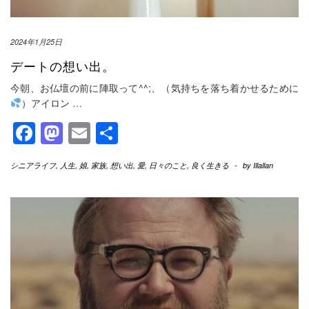
2024年1月25日
デートの想い出。
今朝、お仏壇の前に陣取って^^;、（気持ちを落ち着かせるために
）アイロン
…
Facebook
Mastodon
Email
共
有
シニアライフ
,
人生
,
娘
,
家族
,
想い出
,
愛
,
日々のこと
,
良く生きる
-
by
Illallan