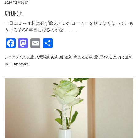
2024年2月24日
願掛け。
一日に３～４杯は必ず飲んでいたコーヒーを飲まなくなって、も
うそろそろ2年目になるのかな・・
…
Facebook
Mastodon
Email
共
有
シニアライフ
,
人生
,
人間関係
,
友人
,
娘
,
家族
,
幸せ
,
心と体
,
愛
,
日々のこと
,
良く生き
る
-
by
Illallan