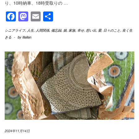
り、10時納車、18時受取りの
…
Facebook
Mastodon
Email
共
有
シニアライフ
,
人生
,
人間関係
,
備忘録
,
娘
,
家族
,
幸せ
,
想い出
,
愛
,
日々のこと
,
良く生
きる
-
by
Illallan
2024年11月14日