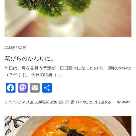
2023年1月9日
花びらのかわりに。
昨日は、母を見舞う予定が一日日延べになったので、 3時のおやつ
（？^^;）に、休日の特典（
…
Facebook
Mastodon
Email
共
有
シニアライフ
,
人生
,
人間関係
,
家族
,
想い出
,
愛
,
日々のこと
,
良く生きる
-
by
Illallan