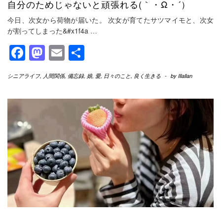
自分のためじゃないと頑張れる(｀・Ω・´）
今日、次女から荷物が届いた。 次女が育てたサツマイモと、次女
が割ってしまった&#x1f4a
…
Facebook
Mastodon
Email
共
有
シニアライフ
,
人間関係
,
備忘録
,
娘
,
愛
,
日々のこと
,
良く生きる
-
by
Illallan