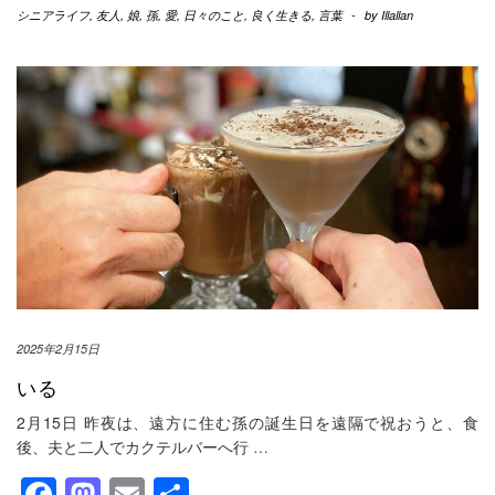
シニアライフ
,
友人
,
娘
,
孫
,
愛
,
日々のこと
,
良く生きる
,
言葉
-
by
Illallan
2025年2月15日
いる
2月15日 昨夜は、遠方に住む孫の誕生日を遠隔で祝おうと、食
後、夫と二人でカクテルバーへ行
…
Facebook
Mastodon
Email
共