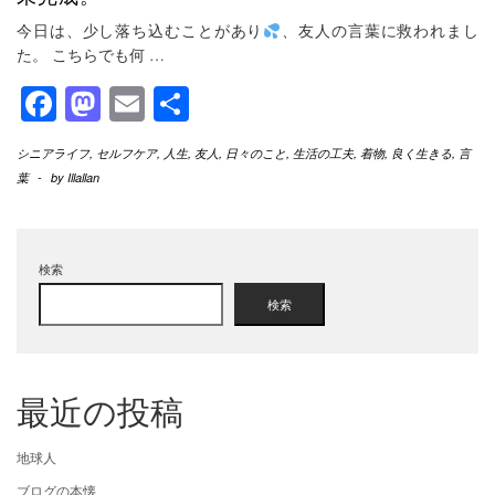
今日は、少し落ち込むことがあり
、友人の言葉に救われまし
た。 こちらでも何
…
Facebook
Mastodon
Email
共
有
シニアライフ
,
セルフケア
,
人生
,
友人
,
日々のこと
,
生活の工夫
,
着物
,
良く生きる
,
言
葉
-
by
Illallan
検索
検索
最近の投稿
地球人
ブログの本懐