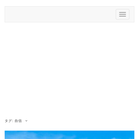
Skip
to
Toggle
content
Navigati
タグ:
自信