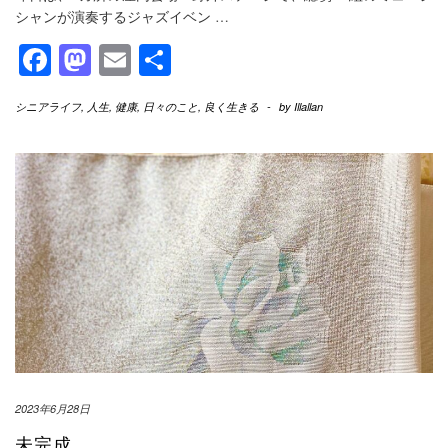
シャンが演奏するジャズイベン
…
Facebook
Mastodon
Email
共
有
シニアライフ
,
人生
,
健康
,
日々のこと
,
良く生きる
-
by
Illallan
2023年6月28日
未完成。