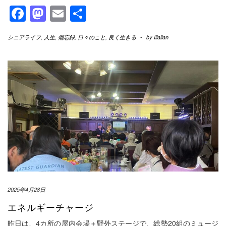
Facebook
Mastodon
Email
共
有
シニアライフ
,
人生
,
備忘録
,
日々のこと
,
良く生きる
-
by
Illallan
2025年4月28日
エネルギーチャージ
昨日は、4カ所の屋内会場＋野外ステージで、総勢20組のミュージ