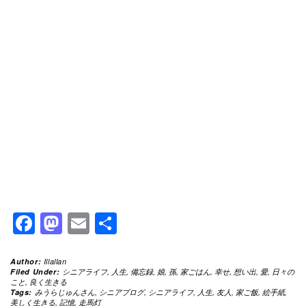
Facebook
Mastodon
Email
共
有
Author:
Illallan
Filed Under:
シニアライフ
,
人生
,
備忘録
,
娘
,
孫
,
家ごはん
,
幸せ
,
想い出
,
愛
,
日々の
こと
,
良く生きる
Tags:
みうらじゅんさん
,
シニアブログ
,
シニアライフ
,
人生
,
友人
,
家ご飯
,
絵手紙
,
美しく生きる
,
記憶
,
走馬灯