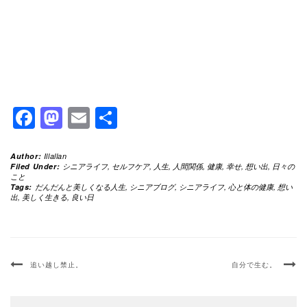
Facebook
Mastodon
Email
共
有
Author:
Illallan
Filed Under:
シニアライフ
,
セルフケア
,
人生
,
人間関係
,
健康
,
幸せ
,
想い出
,
日々の
こと
Tags:
だんだんと美しくなる人生
,
シニアブログ
,
シニアライフ
,
心と体の健康
,
想い
出
,
美しく生きる
,
良い日
追い越し禁止。
自分で生む。