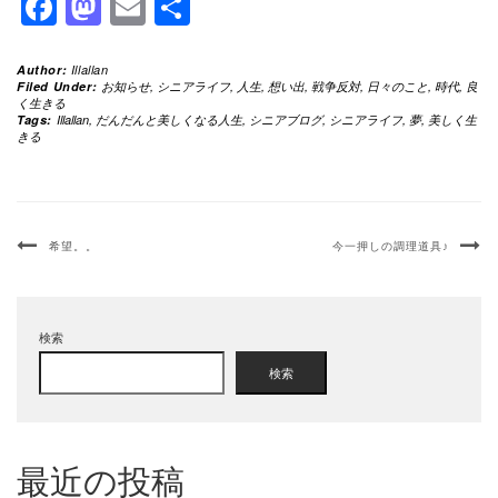
Facebook
Mastodon
Email
共
有
Author:
Illallan
Filed Under:
お知らせ
,
シニアライフ
,
人生
,
想い出
,
戦争反対
,
日々のこと
,
時代
,
良
く生きる
Tags:
Illallan
,
だんだんと美しくなる人生
,
シニアブログ
,
シニアライフ
,
夢
,
美しく生
きる
希望。。
今一押しの調理道具♪
検索
検索
最近の投稿