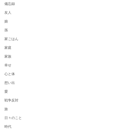
備忘録
友人
娘
孫
家ごはん
家庭
家族
幸せ
心と体
想い出
愛
戦争反対
旅
日々のこと
時代