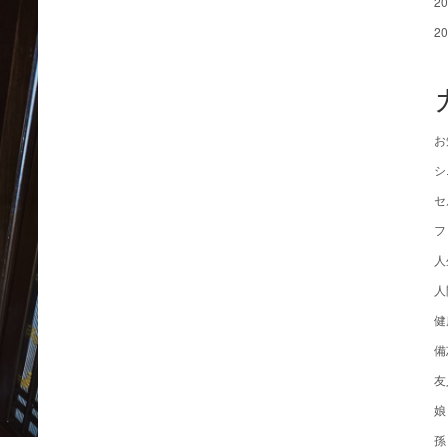
2
2
お
シ
セ
フ
人
人
健
備
友
娘
孫