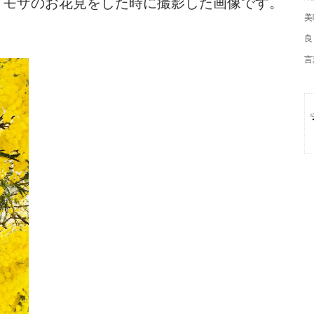
とミモザのお花見をした時に撮影した画像です。
美
良
言