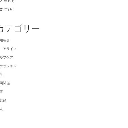
021年10月
021年9月
カテゴリー
知らせ
ニアライフ
ルフケア
ァッション
生
間関係
康
忘録
人