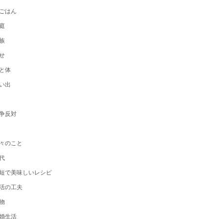
ごはん
庭
族
せ
と体
い出
争反対
々のこと
代
短で美味しいレシピ
活の工夫
物
婚生活