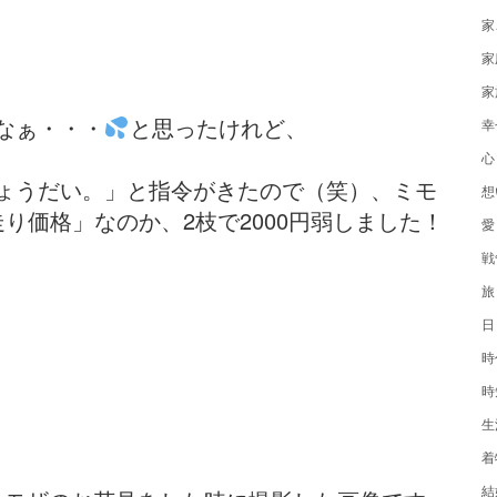
家
家
家
なぁ・・・
と思ったけれど、
幸
心
ょうだい。」と指令がきたので（笑）、ミモ
想
り価格」なのか、2枝で2000円弱しました！
愛
戦
旅
日
時
時
生
着
結