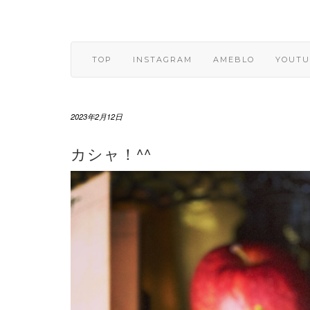
Skip
to
content
TOP
INSTAGRAM
AMEBLO
YOUTU
2023年2月12日
カシャ！^^