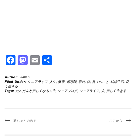
Facebook
Mastodon
Email
共
有
Author:
Illallan
Filed Under:
シニアライフ
,
人生
,
健康
,
備忘録
,
家族
,
愛
,
日々のこと
,
結婚生活
,
良
く生きる
Tags:
だんだんと美しくなる人生
,
シニアブログ
,
シニアライフ
,
夫
,
美しく生きる
婆ちゃんの教え
ここから