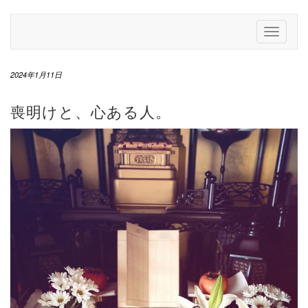
Skip
to
Toggle
content
Navigati
2024年1月11日
喪明けと、心ある人。