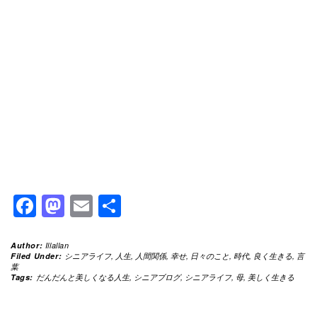
Facebook
Mastodon
Email
共
有
Author:
Illallan
Filed Under:
シニアライフ
,
人生
,
人間関係
,
幸せ
,
日々のこと
,
時代
,
良く生きる
,
言
葉
Tags:
だんだんと美しくなる人生
,
シニアブログ
,
シニアライフ
,
母
,
美しく生きる