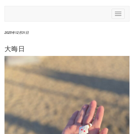
Skip
to
Toggle
content
Navigati
2025年12月31日
大晦日