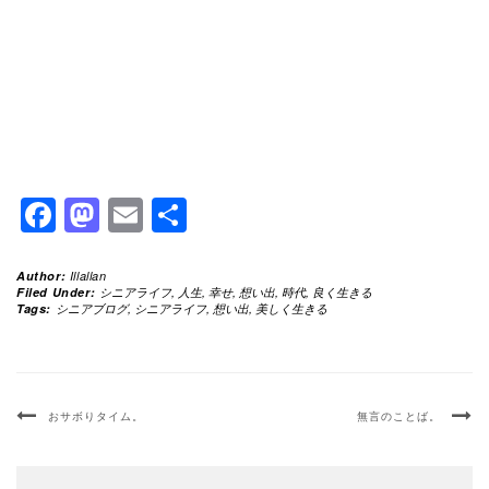
Facebook
Mastodon
Email
共
有
Author:
Illallan
Filed Under:
シニアライフ
,
人生
,
幸せ
,
想い出
,
時代
,
良く生きる
Tags:
シニアブログ
,
シニアライフ
,
想い出
,
美しく生きる
おサボりタイム。
無言のことば。