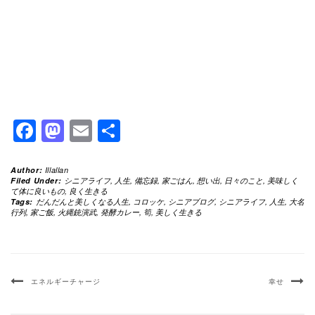
Facebook
Mastodon
Email
共
有
Author:
Illallan
Filed Under:
シニアライフ
,
人生
,
備忘録
,
家ごはん
,
想い出
,
日々のこと
,
美味しく
て体に良いもの
,
良く生きる
Tags:
だんだんと美しくなる人生
,
コロッケ
,
シニアブログ
,
シニアライフ
,
人生
,
大名
行列
,
家ご飯
,
火縄銃演武
,
発酵カレー
,
筍
,
美しく生きる
エネルギーチャージ
幸せ