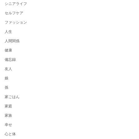
シニアライフ
セルフケア
ファッション
人生
人間関係
健康
備忘録
友人
娘
孫
家ごはん
家庭
家族
幸せ
心と体