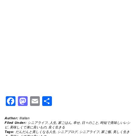
Facebook
Mastodon
Email
共
有
Author:
Illallan
Filed Under:
シニアライフ
,
人生
,
家ごはん
,
幸せ
,
日々のこと
,
時短で美味しいレシ
ピ
,
美味しくて体に良いもの
,
良く生きる
Tags:
だんだんと美しくなる人生
,
シニアブログ
,
シニアライフ
,
家ご飯
,
美しく生き