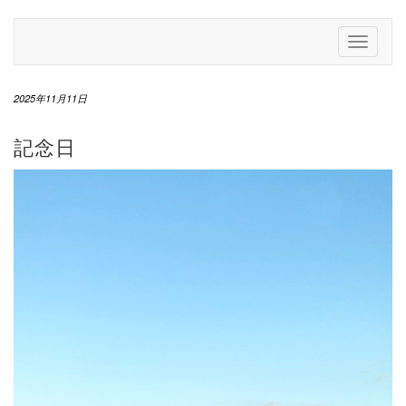
Skip
to
Toggle
content
Navigati
2025年11月11日
記念日