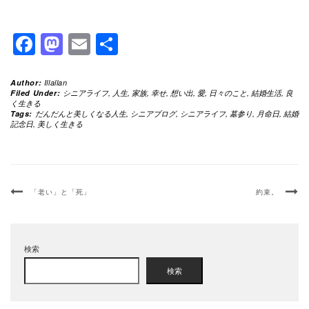
Facebook
Mastodon
Email
共
有
Author:
Illallan
Filed Under:
シニアライフ
,
人生
,
家族
,
幸せ
,
想い出
,
愛
,
日々のこと
,
結婚生活
,
良
く生きる
Tags:
だんだんと美しくなる人生
,
シニアブログ
,
シニアライフ
,
墓参り
,
月命日
,
結婚
記念日
,
美しく生きる
「老い」と「死」
約束。
検索
検索