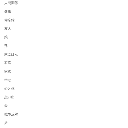
人間関係
健康
備忘録
友人
娘
孫
家ごはん
家庭
家族
幸せ
心と体
想い出
愛
戦争反対
旅