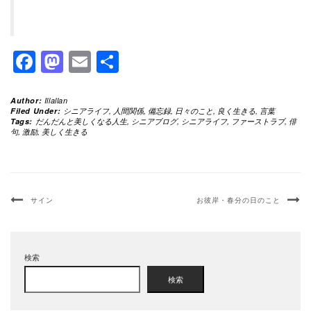
Facebook
Mastodon
Email
共
有
Author:
Illallan
Filed Under:
シニアライフ
,
人間関係
,
備忘録
,
日々のこと
,
良く生きる
,
言葉
Tags:
だんだんと美しくなる人生
,
シニアブログ
,
シニアライフ
,
ファーストラブ
,
俳
句
,
激励
,
美しく生きる
サイン
お彼岸・春分の日のこと
検索
検索