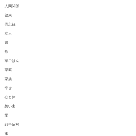
人間関係
健康
備忘録
友人
娘
孫
家ごはん
家庭
家族
幸せ
心と体
想い出
愛
戦争反対
旅