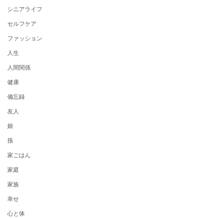
シニアライフ
セルフケア
ファッション
人生
人間関係
健康
備忘録
友人
娘
孫
家ごはん
家庭
家族
幸せ
心と体