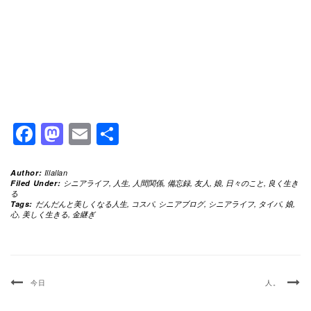
Facebook
Mastodon
Email
共
有
Author:
Illallan
Filed Under:
シニアライフ
,
人生
,
人間関係
,
備忘録
,
友人
,
娘
,
日々のこと
,
良く生き
る
Tags:
だんだんと美しくなる人生
,
コスパ
,
シニアブログ
,
シニアライフ
,
タイパ
,
娘
,
心
,
美しく生きる
,
金継ぎ
今日
人。