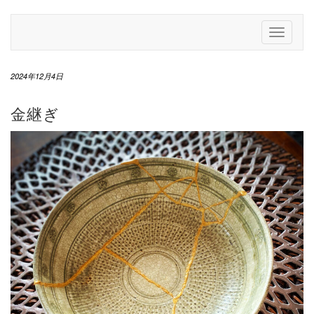
Skip
to
Toggle
content
Navigati
2024年12月4日
金継ぎ