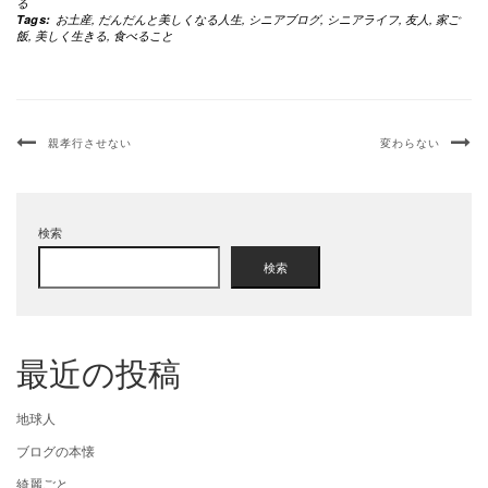
る
Tags:
お土産
,
だんだんと美しくなる人生
,
シニアブログ
,
シニアライフ
,
友人
,
家ご
飯
,
美しく生きる
,
食べること
親孝行させない
変わらない
検索
検索
最近の投稿
地球人
ブログの本懐
綺麗ごと