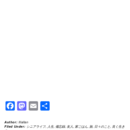
Facebook
Mastodon
Email
共
有
Author:
Illallan
Filed Under:
シニアライフ
,
人生
,
備忘録
,
友人
,
家ごはん
,
旅
,
日々のこと
,
良く生き