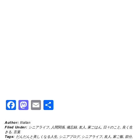
Facebook
Mastodon
Email
共
有
Author:
Illallan
Filed Under:
シニアライフ
,
人間関係
,
備忘録
,
友人
,
家ごはん
,
日々のこと
,
良く生
きる
,
言葉
Tags:
だんだんと美しくなる人生
,
シニアブログ
,
シニアライフ
,
友人
,
家ご飯
,
節分
,