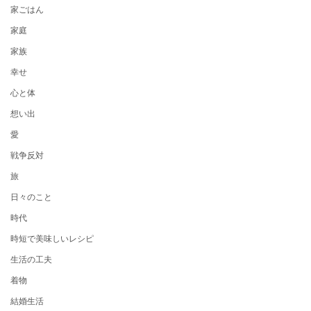
家ごはん
家庭
家族
幸せ
心と体
想い出
愛
戦争反対
旅
日々のこと
時代
時短で美味しいレシピ
生活の工夫
着物
結婚生活