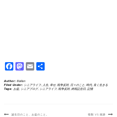
Facebook
Mastodon
Email
共
有
Author:
Illallan
Filed Under:
シニアライフ
,
人生
,
幸せ
,
戦争反対
,
日々のこと
,
時代
,
良く生きる
Tags:
お盆
,
シニアブログ
,
シニアライフ
,
戦争反対
,
終戦記念日
,
記憶
誕生日のこと、お盆のこと。
怪獣 VS 痕跡