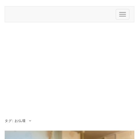
Skip
to
Toggle
content
Navigati
タグ:
お仏壇