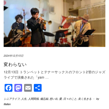
2024年12月15日
変わらない
12月13日 トランペットとテナーサックスのフロント2管のジャズ
ライブで演奏された「yam
…
Facebook
Mastodon
Email
共
有
シニアライフ
,
人生
,
人間関係
,
備忘録
,
想い出
,
愛
,
日々のこと
,
良く生きる
-
by
Illallan