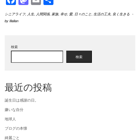
有
シニアライフ
,
人生
,
人間関係
,
家族
,
幸せ
,
愛
,
日々のこと
,
生活の工夫
,
良く生きる
-
by
Illallan
検索
検索
最近の投稿
誕生日は感謝の日。
嫌いな自分
地球人
ブログの本懐
綺麗ごと