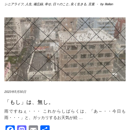
シニアライフ
,
人生
,
備忘録
,
幸せ
,
日々のこと
,
良く生きる
,
言葉
-
by
Illallan
2023年5月30日
「もし」は、無し。
雨ですねぇ・・・ これからしばらくは、「あ～・・今日も
雨・・・」と、ガッカリするお天気が続
…
Facebook
Mastodon
Email
共