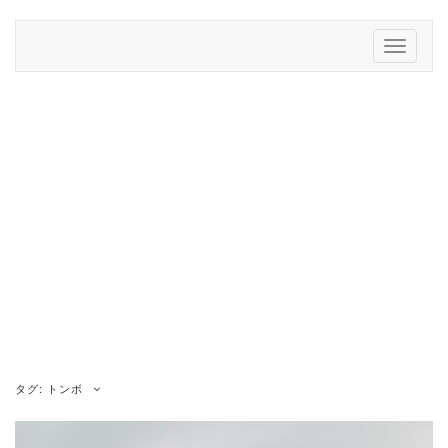
Skip
to
Toggle
content
Navigati
タグ:
トンボ