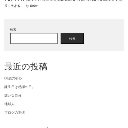
良く生きる
-
by
Illallan
検索
検索
最近の投稿
68歳の初心
誕生日は感謝の日。
嫌いな自分
地球人
ブログの本懐