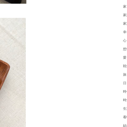
家
家
家
幸
心
想
愛
戦
旅
日
時
時
生
着
結