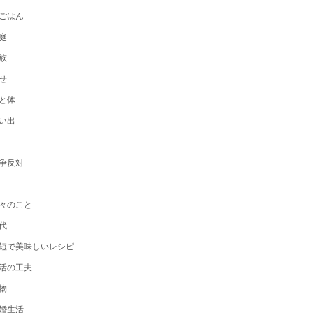
ごはん
庭
族
せ
と体
い出
争反対
々のこと
代
短で美味しいレシピ
活の工夫
物
婚生活