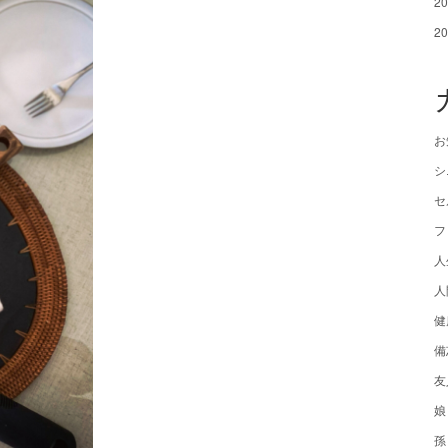
2
2
お
シ
セ
フ
人
人
健
備
友
娘
孫