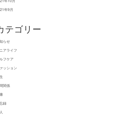
021年10月
021年9月
カテゴリー
知らせ
ニアライフ
ルフケア
ァッション
生
間関係
康
忘録
人