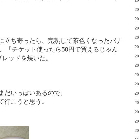
2
2
2
2
に立ち寄ったら、完熟して茶色くなったバナ
2
で、「チケット使ったら50円で買えるじゃん
2
ブレッドを焼いた。
2
2
2
まだいっぱいあるので、
2
て行こうと思う。
2
2
2
2