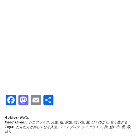
Facebook
Mastodon
Email
共
有
Author:
Illallan
Filed Under:
シニアライフ
,
人生
,
娘
,
家族
,
想い出
,
愛
,
日々のこと
,
良く生きる
Tags:
だんだんと美しくなる人生
,
シニアブログ
,
シニアライフ
,
娘
,
想い出
,
愛
,
母
,
祈り