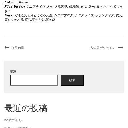
Author:
Illallan
Filed Under:
シニアライフ
,
人生
,
人間関係
,
備忘録
,
友人
,
幸せ
,
日々のこと
,
良く生
きる
Tags:
だんだんと美しくなる人生
,
シニアブログ
,
シニアライフ
,
ボランティア
,
友人
,
美しく生きる
,
落合恵子さん
,
誕生日
2月14日
人の繋がりって？
検索
検索
最近の投稿
68歳の初心