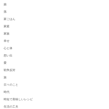
娘
孫
家ごはん
家庭
家族
幸せ
心と体
想い出
愛
戦争反対
旅
日々のこと
時代
時短で美味しいレシピ
生活の工夫