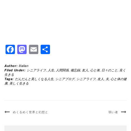
Facebook
Mastodon
Email
共
有
Author:
Illallan
Filed Under:
シニアライフ
,
人生
,
人間関係
,
備忘録
,
友人
,
心と体
,
日々のこと
,
良く
生きる
Tags:
だんだんと美しくなる人生
,
シニアブログ
,
シニアライフ
,
友人
,
夫
,
心と体の健
康
,
美しく生きる
めくるめく世界と幻想と
弱い者