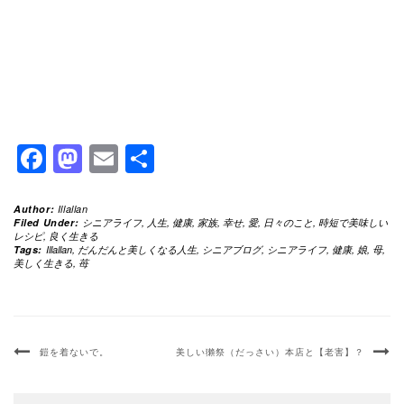
Facebook
Mastodon
Email
共
有
Author:
Illallan
Filed Under:
シニアライフ
,
人生
,
健康
,
家族
,
幸せ
,
愛
,
日々のこと
,
時短で美味しい
レシピ
,
良く生きる
Tags:
Illallan
,
だんだんと美しくなる人生
,
シニアブログ
,
シニアライフ
,
健康
,
娘
,
母
,
美しく生きる
,
苺
鎧を着ないで。
美しい獺祭（だっさい）本店と【老害】？