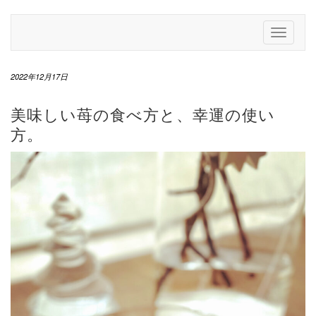
Skip
to
Toggle
content
Navigati
2022年12月17日
美味しい苺の食べ方と、幸運の使い
方。