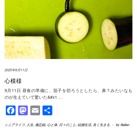
2025年9月11日
心模様
9月11日 昼食の準備に、茄子を切ろうとしたら、鼻？みたいなも
のが生えていて驚いた&#x1
…
Facebook
Mastodon
Email
共
有
シニアライフ
,
人生
,
備忘録
,
心と体
,
日々のこと
,
結婚生活
,
良く生きる
-
by
Illallan