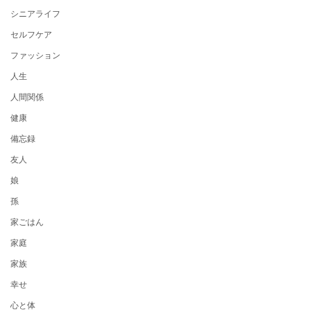
シニアライフ
セルフケア
ファッション
人生
人間関係
健康
備忘録
友人
娘
孫
家ごはん
家庭
家族
幸せ
心と体