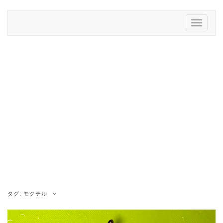
Skip
to
Toggle
content
Navigati
タグ:
モクテル