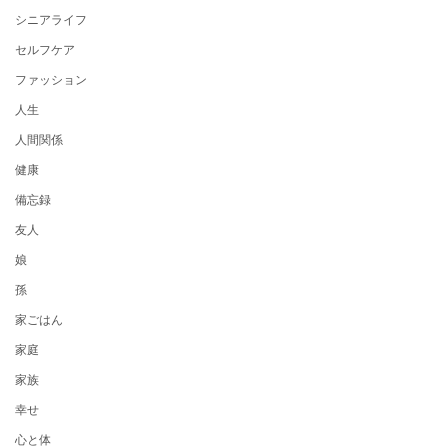
シニアライフ
セルフケア
ファッション
人生
人間関係
健康
備忘録
友人
娘
孫
家ごはん
家庭
家族
幸せ
心と体