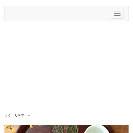
Skip
to
Toggle
content
Navigati
タグ:
大学芋