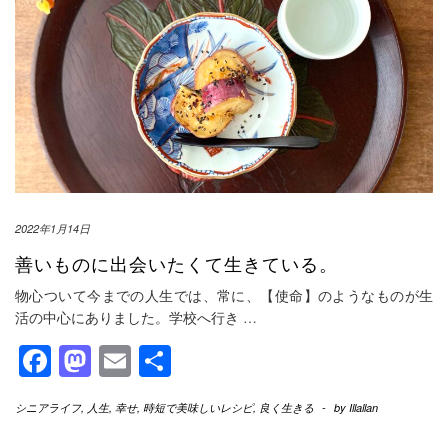
2022年1月14日
善いものに出会いたくて生きている。
物心ついて今までの人生では、常に、【使命】のようなものが生
活の中心にありました。学校へ行き
…
Facebook
Mastodon
Email
共
有
シニアライフ
,
人生
,
幸せ
,
時短で美味しいレシピ
,
良く生きる
-
by
Illallan