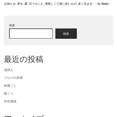
お知らせ
,
幸せ
,
愛
,
日々のこと
,
美味しくて体に良いもの
,
良く生きる
-
by
Illallan
検索
検索
最近の投稿
地球人
ブログの本懐
綺麗ごと
順ぐり
存在価値