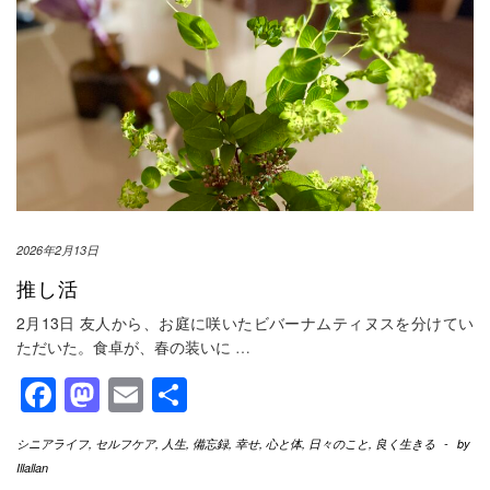
2026年2月13日
推し活
2月13日 友人から、お庭に咲いたビバーナムティヌスを分けてい
ただいた。食卓が、春の装いに
…
Facebook
Mastodon
Email
共
有
シニアライフ
,
セルフケア
,
人生
,
備忘録
,
幸せ
,
心と体
,
日々のこと
,
良く生きる
-
by
Illallan