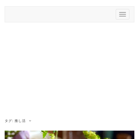
Skip
to
Toggle
content
Navigati
タグ:
推し活